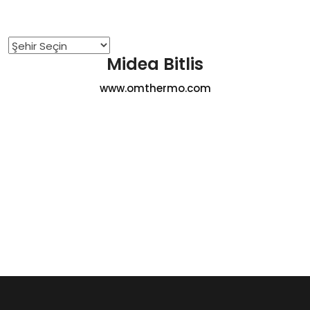
Midea Ticari Tip Klimalar
Kaset Tipi
Midea Bitlis
Midea Salon Tipi
www.omthermo.com
Yer-Tavan Tipi
Hava Temizleme
Midea Kule Tipi 3’ü 1 Hava Arada Temizleyici Fan
Midea Klima
Hakkımızda