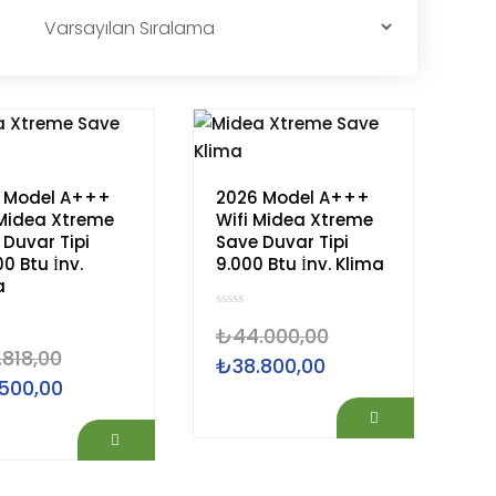
 Model A+++
2026 Model A+++
 Midea Xtreme
Wifi Midea Xtreme
 Duvar Tipi
Save Duvar Tipi
0 Btu İnv.
9.000 Btu İnv. Klima
a
5
₺
44.000,00
ü
z
.818,00
e
₺
38.800,00
Orijinal
Şu
r
.500,00
l
Şu
i
fiyat:
andaki
n
d
andaki
₺44.000,00.
fiyat:
e
n
8,00.
fiyat:
₺38.800,00.
0
o
₺71.500,00.
y
a