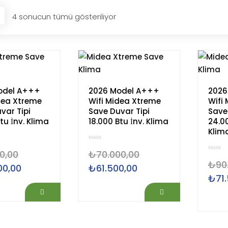
4 sonucun tümü gösteriliyor
odel A+++
2026 Model A+++
2026
dea Xtreme
Wifi Midea Xtreme
Wifi
var Tipi
Save Duvar Tipi
Save
tu İnv. Klima
18.000 Btu İnv. Klima
24.00
Klim
5
0,00
₺
70.000,00
ü
5
z
₺
90
ü
e
00,00
₺
61.500,00
Şu
Orijinal
Şu
z
r
e
₺
71
Orijina
i
andaki
fiyat:
andaki
r
n
i
d
fiyat:
0.
fiyat:
₺70.000,00.
fiyat:
n
e
d
n
₺90.81
₺42.500,00.
₺61.500,00.
e
0
n
o
0
y
o
a