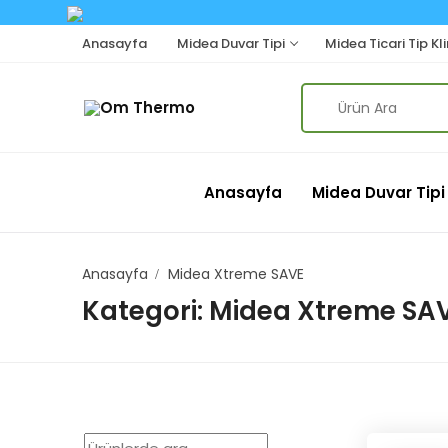
Skip
Anasayfa
Midea Duvar Tipi
Midea Ticari Tip Kl
to
content
Search
for:
Anasayfa
Midea Duvar Tipi
Anasayfa
Midea Xtreme SAVE
Kategori:
Midea Xtreme SA