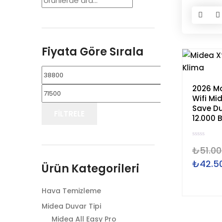
Fiyata Göre Sırala
En
2026 M
En
Wifi Mi
düşük
Save Du
FILTRELE
12.000 B
yüksek
fiyat
5
₺
51.00
ü
fiyat
z
e
₺
42.5
Orijinal
Ürün Kategorileri
r
i
fiyat:
n
d
₺51.000,0
Hava Temizleme
e
n
0
Midea Duvar Tipi
o
y
Midea All Easy Pro
a