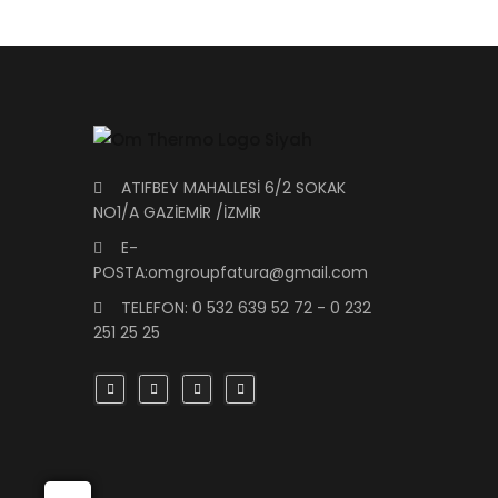
ATIFBEY MAHALLESİ 6/2 SOKAK
NO1/A GAZİEMİR /İZMİR
E-
POSTA:omgroupfatura@gmail.com
TELEFON: 0 532 639 52 72 - 0 232
251 25 25