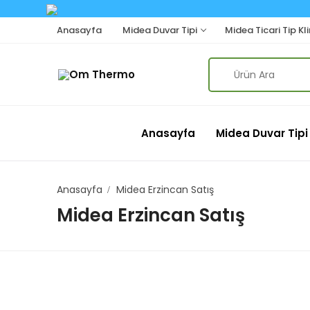
Skip
Anasayfa
Midea Duvar Tipi
Midea Ticari Tip Kl
to
content
Search
for:
Anasayfa
Midea Duvar Tipi
Anasayfa
Midea Erzincan Satış
Midea Erzincan Satış