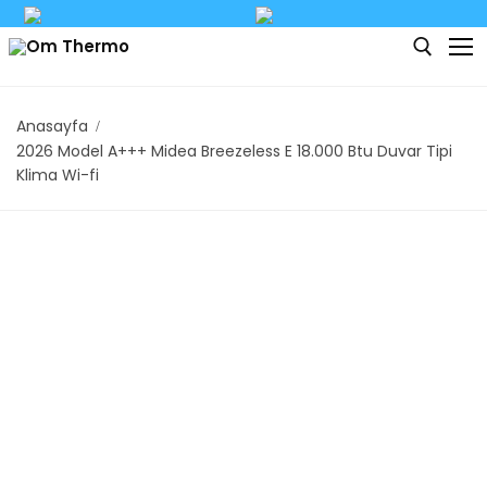
Anasayfa
2026 Model A+++ Midea Breezeless E 18.000 Btu Duvar Tipi
Anasayfa
Klima Wi-fi
Midea Duvar Tipi
Midea All Easy Pro
Midea Breezeless
Midea Multi Klima
Midea Solunar
Midea Xtreme SAVE
Portatif Klima