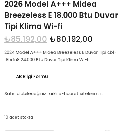
2026 Model A+++ Midea
Midea Ticari Tip Klimalar
Breezeless E 18.000 Btu Duvar
Tipi Klima Wi-fi
Kaset Tipi
Midea Salon Tipi
₺
85.192,00
₺
80.192,00
Yer-Tavan Tipi
2024 Model A+++ Midea Breezeless E Duvar Tipi cb1-
18hrfn8 24.000 Btu Duvar Tipi Klima Wi-fi
Hava Temizleme
Midea Kule Tipi 3’ü 1 Hava Arada Temizleyici Fan
AB Bilgi Formu
Midea Klima
Satın alabileceğiniz farklı e-ticaret sitelerimiz;
Hakkımızda
10 adet stokta